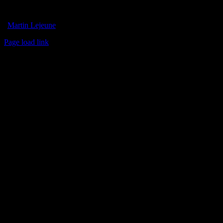
Zum
ggle
Inhalt
vigation
Martin Lejeune
springen
Page load link
Nach
oben