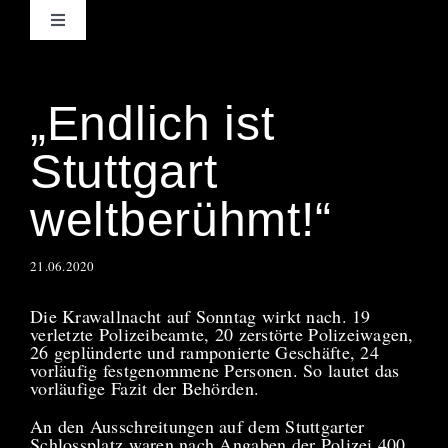
Zum
Inhalt
Toggle
springen
Navigation
Martin Lejeune
„Endlich ist
Stuttgart
weltberühmt!“
21.06.2020
Die Krawallnacht auf Sonntag wirkt nach. 19
verletzte Polizeibeamte, 20 zerstörte Polizeiwagen,
26 geplünderte und ramponierte Geschäfte, 24
vorläufig festgenommene Personen. So lautet das
vorläufige Fazit der Behörden.
An den Ausschreitungen auf dem Stuttgarter
Schlossplatz waren nach Angaben der Polizei 400