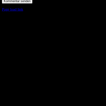
Page load link
Nach
oben